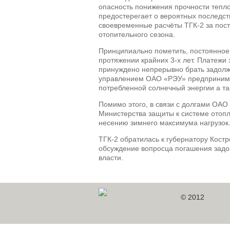
опасность понижения прочности тепл
предостерегает о вероятных последс
своевременные расчёты ТГК-2 за пост
отопительного сезона.
Принципиально пометить, постоянное
протяжении крайних 3-х лет. Платежи
принуждено непрерывно брать задолж
управлением ОАО «РЭУ» предпринима
потребленной солнечный энергии а та
Помимо этого, в связи с долгами ОАО
Министерства защиты к системе отопл
несению зимнего максимума нагрузок
ТГК-2 обратилась к губернатору Кост
обсуждение вопросца погашения задо
власти.
© 2012