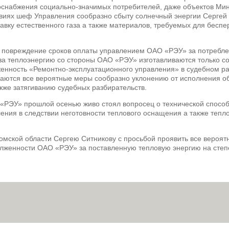
оснабжения социально-значимых потребителей, даже объектов Ми
твиях шеф Управления сообразно сбыту солнечный энергии Сергей
авку естественного газа а также материалов, требуемых для бесп
 повреждение сроков оплаты управлением ОАО «РЭУ» за потребле
 за теплоэнергию со стороны ОАО «РЭУ» изготавливаются только с
енность «Ремонтно-эксплуатационного управления» в судебном ра
ются все вероятные меры сообразно уклонению от исполнения о
кже затягиванию судебных разбирательств.
 «РЭУ» прошлой осенью живо стоял вопросец о технической спосо
ения в следствии неготовности теплового оснащения а также теп
.
ромской области Сергею Ситникову с просьбой проявить все вероя
лженности ОАО «РЭУ» за поставленную тепловую энергию на степ