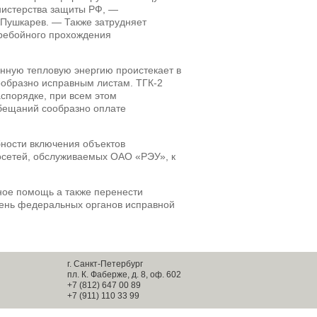
нистерства защиты РФ, —
 Пушкарев. — Также затрудняет
еребойного прохождения
нную тепловую энергию проистекает в
ообразно исправным листам. ТГК-2
спорядке, при всем этом
бещаний сообразно оплате
бности включения объектов
лосетей, обслуживаемых ОАО «РЭУ», к
тное помощь а также перенести
ень федеральных органов исправной
г. Санкт-Петербург
пл. К. Фаберже, д. 8, оф. 602
+7 (812) 647 00 89
+7 (911) 110 33 99