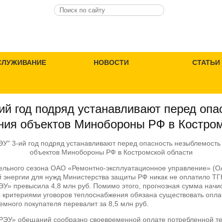
СЛУЖИВАНИЕ
НОВОСТИ
СТАТЬИ
ий год подряд устанавливают перед опа
ния объектов Минобороны РФ в Костром
ельного сезона ОАО «Ремонтно-эксплуатационное управление» (
 энергии для нужд Министерства защиты РФ никак не оплатило ТГ
У» превысила 4,8 млн руб. Помимо этого, прогнозная сумма начис
 с критериями уговоров теплоснабжения обязана существовать оплач
емного покупателя перевалит за 8,5 млн руб.
ЭУ» обещаний сообразно своевременной оплате потребленной т