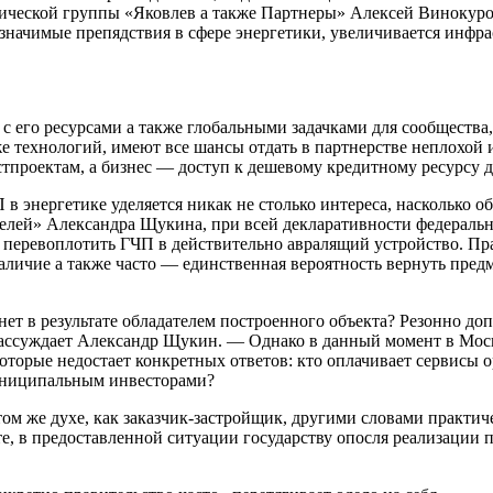
дической группы «Яковлев а также Партнеры» Алексей Винокуров
о-значимые препядствия в сфере энергетики, увеличивается инф
с его ресурсами а также глобальными задачками для сообщества,
е технологий, имеют все шансы отдать в партнерстве неплохой
тпроектам, а бизнес — доступ к дешевому кредитному ресурсу д
 в энергетике уделяется никак не столько интереса, насколько 
ей» Александра Щукина, при всей декларативности федеральног
ы перевоплотить ГЧП в действительно авралящий устройство. Пр
аличие а также часто — единственная вероятность вернуть предм
ет в результате обладателем построенного объекта? Резонно допу
рассуждает Александр Щукин. — Однако в данный момент в Мос
оторые недостает конкретных ответов: кто оплачивает сервисы о
муниципальным инвесторами?
ом же духе, как заказчик-застройщик, другими словами практиче
те, в предоставленной ситуации государству опосля реализации п