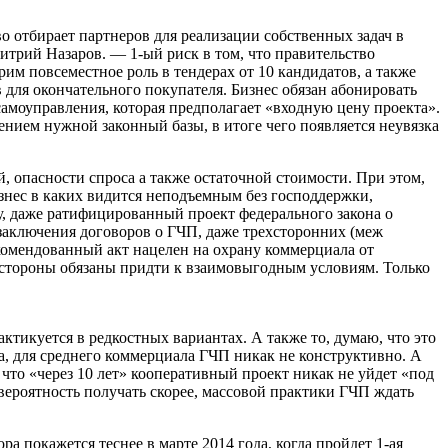
о отбирает партнеров для реализации собственных задач в
трий Назаров. — 1-ый риск в том, что правительство
им повсеместное роль в тендерах от 10 кандидатов, а также
в для окончательного покупателя. Бизнес обязан абонировать
самоуправления, которая предполагает «входную цену проекта».
нием нужной законный базы, в итоге чего появляется неувязка
 опасности спроса а также остаточной стоимости. При этом,
изнес в каких видится неподъемным без господдержки,
чу, даже ратифицированный проект федерального закона о
 заключения договоров о ГЧП, даже трехсторонних (меж
комендованный акт нацелен на охрану коммерциала от
 стороны обязаны придти к взаимовыгодным условиям. Только
ктикуется в редкостных вариантах. А также то, думаю, что это
а, для среднего коммерциала ГЧП никак не конструктивно. А
 что «через 10 лет» кооперативный проект никак не уйдет «под
т вероятность получать скорее, массовой практики ГЧП ждать
а покажется теснее в марте 2014 года, когда пройдет 1-ая