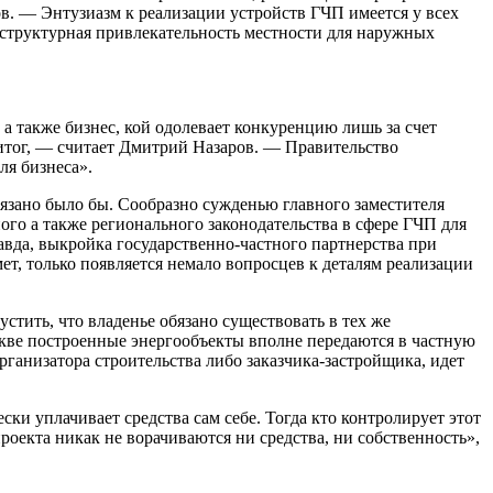
. — Энтузиазм к реализации устройств ГЧП имеется у всех
раструктурная привлекательность местности для наружных
 а также бизнес, кой одолевает конкуренцию лишь за счет
 итог, — считает Дмитрий Назаров. — Правительство
ля бизнеса».
обязано было бы. Сообразно сужденью главного заместителя
о а также регионального законодательства в сфере ГЧП для
авда, выкройка государственно-частного партнерства при
ет, только появляется немало вопросцев к деталям реализации
стить, что владенье обязано существовать в тех же
кве построенные энергообъекты вполне передаются в частную
рганизатора строительства либо заказчика-застройщика, идет
ски уплачивает средства сам себе. Тогда кто контролирует этот
роекта никак не ворачиваются ни средства, ни собственность»,