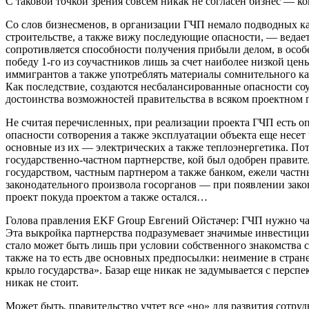
С таковой точкой зрения совсем никак не согласен бизнес — ко
Со слов бизнесменов, в организации ГЧП немало подводных ка
строительстве, а также вижу последующие опасности, — ведае
сопротивляется способности получения прибыли делом, в особен
победу 1-го из соучастников лишь за счет наиболее низкой цен
иммигрантов а также употреблять материалы сомнительного кач
Как последствие, создаются несбалансированные опасности со
достоинства возможностей правительства в всяком проектном 
Не считая перечисленных, при реализации проекта ГЧП есть о
опасности сотворения а также эксплуатации объекта еще несет 
основные из их — электрических а также теплоэнергетика. Пот
государственно-частном партнерстве, кой был одобрен правите
государством, частным партнером а также банком, ежели част
законодательного произвола госорганов — при появлении зак
проект покуда проектом а также остался…
Голова правления EKF Group Евгений Ойстачер: ГЧП нужно ча
Эта выкройка партнерства подразумевает значимые инвестиции 
стало может быть лишь при условии собственного знакомства 
также на то есть две основных предпосылки: неимение в стран
крыло государства». Базар еще никак не задумывается с перспе
никак не стоит.
Может быть, правительство учтет все «но» для развития сотруд