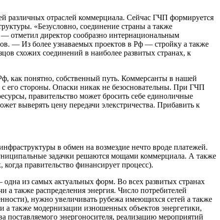
елей различных отраслей коммерциала. Сейчас ГЧП формируется
труктуры.
«Безусловно, соединение страны а также
я, — отметил директор сообразно интернациональным
ов. — Из более узнаваемых проектов в Рф — стройку а также
цов схожих соединений в наиболее развитых странах, к
Рф, как понятно, собственный путь. Коммерсанты в нашей
га с его стороны. Опаски никак не безосновательны. При ГЧП
ресурсы, правительство может бросить себе единоличные
ожет выверять цену передачи элекстричества. Прибавить к
инфраструктуры в обмен на возмездие нечто вроде платежей.
муниципальные задачки решаются мощами коммерциала. А также
, когда правительство финансирует процесс).
 одна из самых актуальных форм. Во всех развитых странах
и а также распределения энергия. Число потребителей
енности), нужно увеличивать рубежа имеющихся сетей а также
ии а также модернизации изношенных объектов энергетики,
ва поставляемого энергоносителя, реализацию мероприятий