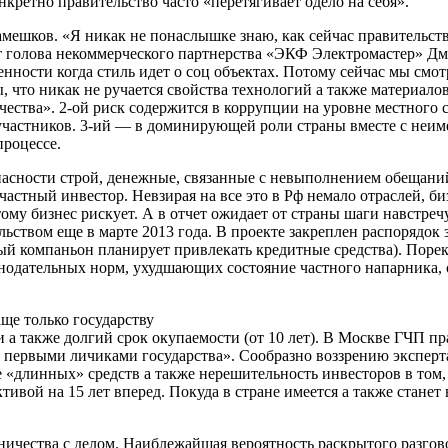
нкретно правительство часто «перетягивает одело на себя».
мешков. «Я никак не понаслышке знаю, как сейчас правительств
т голова некоммерческого партнерства «ЭКФ Электромастер» Дми
ности когда стиль идет о соц объектах. Потому сейчас мы смотр
ы, что никак не ручается свойства технологий а также материало
ества». 2-ой риск содержится в коррупции на уровне местного 
участников. 3-ий — в доминирующей роли страны вместе с неиме
процессе.
пасности строй, денежные, связанные с невыполнением обещаний,
частный инвестор. Невзирая на все это в Рф немало отраслей, б
ому бизнес рискует. А в отчет ожидает от страны шаги навстре
льством еще в марте 2013 года. В проекте закреплен распорядок
ный компаньон планирует привлекать кредитные средства). Поре
онодательных норм, ухудшающих состояние частного напарника,
ще только государству
а также долгий срок окупаемости (от 10 лет). В Москве ГЧП пра
с первыми личиками государства». Сообразно воззрению эксперт
е «длинных» средств а также нерешительность инвесторов в том,
ктивой на 15 лет вперед. Покуда в стране имеется а также стане
ничества с делом. Наиблежайшая вероятность раскрытого разговор