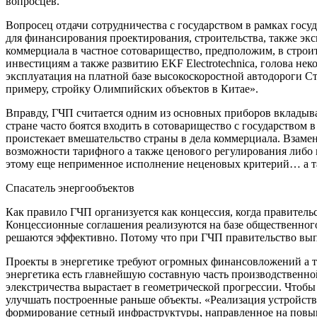
вопросцев.
Вопросец отдачи сотрудничества с государством в рамках гос
для финансирования проектирования, строительства, также эк
коммерциала в частное сотоварищество, предположим, в строи
инвестициям а также развитию EKF Electrotechnica, голова н
эксплуатация на платной базе высокоскоростной автодороги С
примеру, стройку Олимпийских объектов в Китае».
Вправду, ГЧП считается одним из основных приборов вкладыва
стране часто боятся входить в сотоварищество с государством 
проистекает вмешательство страны в дела коммерциала. Взаме
возможности тарифного а также ценового регулирования либо ц
этому еще неприменное исполнение неценовых критерий… а так
Спасатель энергообъектов
Как правило ГЧП организуется как концессия, когда правител
Концессионные соглашения реализуются на базе общественног
решаются эффективно. Потому что при ГЧП правительство выплач
Проекты в энергетике требуют огромных финансовложений а та
энергетика есть главнейшую составную часть производственно
элекстричества вырастает в геометрической прогрессии. Чтоб
улучшать построенные раньше объекты. «Реализация устройст
формирование сетный инфраструктуры, направленное на повыш