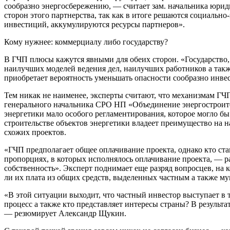
сообразно энергосбережению, — считает зам. начальника юри
сторон этого партнерства, так как в итоге решаются социальн
инвестиций, аккумулируются ресурсы партнеров».
Кому нужнее: коммерциалу либо государству?
В ГЧП плюсы кажутся явными для обеих сторон. «Государство, 
наилучших моделей ведения дел, наилучших работников а такж
приобретает вероятность уменьшать опасности сообразно инвес
Тем никак не наименее, эксперты считают, что механизмам ГЧП
генерального начальника СРО НП «Объединение энергостроител
энергетики мало особого регламентирования, которое могло б
строительстве объектов энергетики владеет преимущество на н
схожих проектов.
«ГЧП предполагает общее оплачивание проекта, однако кто стан
пропорциях, в которых исполнялось оплачивание проекта, — 
собственность». Эксперт поднимает еще разряд вопросцев, на к
ли их плата из общих средств, выделенных частным а также 
«В этой ситуации выходит, что частный инвестор выступает в т
процесс а также кто представляет интересы страны? В результа
— резюмирует Александр Щукин.