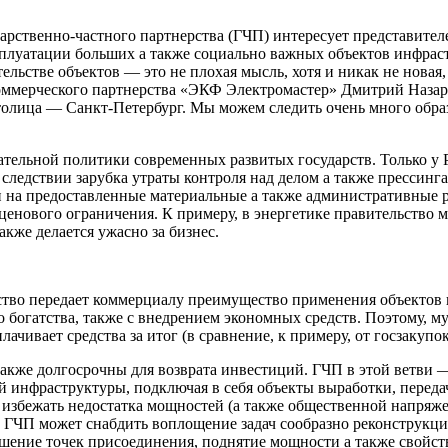
ударственно-частного партнерства (ГЧП) интересует представит
сплуатации больших а также социально важных объектов инфрас
тельстве объектов — это не плохая мысль, хотя и никак не нова
екоммерческого партнерства «ЭКФ Электромастер» Дмитрий Назар
толица — Санкт-Петербург. Мы можем следить очень много образ
тельной политики современных развитых государств. Только у 
в следствии зарубка утраты контроля над делом а также прессин
н на предоставленные материальные а также административные 
енового ограничения. К примеру, в энергетике правительство м
же делается ужасно за бизнес.
ьство передает коммерциалу преимущество применения объектов 
о богатства, также с внедрением экономных средств. Поэтому, 
ивает средства за итог (в сравнение, к примеру, от госзакупок
кже долгосрочны для возврата инвестиций. ГЧП в этой ветви —
й инфраструктуры, подключая в себя объекты выработки, передач
ы избежать недостатка мощностей (а также общественной напряж
в ГЧП может снабдить воплощение задач сообразно реконструкц
ение точек присоединения, поднятие мощности а также свойст