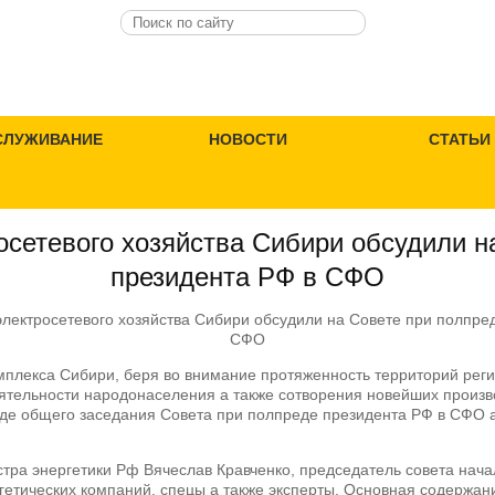
СЛУЖИВАНИЕ
НОВОСТИ
СТАТЬИ
сетевого хозяйства Сибири обсудили н
президента РФ в СФО
омплекса Сибири, беря во внимание протяженность территорий ре
ятельности народонаселения а также сотворения новейших произв
ходе общего заседания Совета при полпреде президента РФ в СФО
стра энергетики Рф Вячеслав Кравченко, председатель совета на
гетических компаний, спецы а также эксперты. Основная содержан