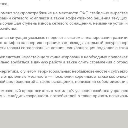
ства.
омент электропотребление на местности СФО стабильно вырастает.
зации сетевого комплекса а также эффективного решения текущих
ысочайшая ступень износа сетевого оснащения, неимение устойчи
озяйства.
аяся ситуация указывает недочеты системы планирования развития
 тарифов на энергию ограничивает вкладывательный ресурс энерг
ти главны согласованные деяния, синхронизация подходов а такж
репядствия недостающего финансирования необходимо привлекать
ельно врубаться в данную работу а также слить стремления с отр
нергетики, с учетом территориальных необыкновенностей субъекто
 в отдаленные местности — поселения коренных а также малочисл
вейших технологий а также оснащения, понижения себестоимости а
номоченный представитель отметил: «Улучшение свойства управлен
мы, снабдить сохранность потребителей а также принять позитивны