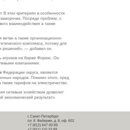
 В этих критериях в особенности
 заморочек. Посреди проблем, с
вого взаимодействия а также
 ветви а также организационно-
етического комплекса, потому для
е решений», — добавил он.
 игроков на бирже Форекс. Он
аслевыми компаниями.
в Федерации округа, является
енных народов. Помимо этого, пред
 также тарифов на элекстричество.
ия сетевым хозяйством дозволит
й экономический результат».
г. Санкт-Петербург
пл. К. Фаберже, д. 8, оф. 602
+7 (812) 647 00 89
+7 (911) 110 33 99