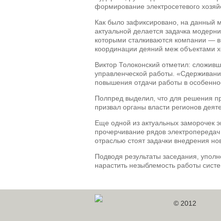
формирование электросетевого хозяй
Как было зафиксировано, на данный м
актуальной делается задачка модерни
которыми сталкиваются компании — в
координации деяний меж объектами х
Виктор Толоконский отметил: сложивш
управленческой работы. «Сдерживание
повышения отдачи работы в особеннос
Полпред выделил, что для решения п
призвал органы власти регионов деят
Еще одной из актуальных заморочек э
прочерчивание рядов электропередач
отраслью стоят задачки внедрения но
Подводя результаты заседания, упол
нарастить незыблемость работы систе
© 2012