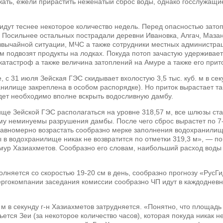
ать, ежели прирастить неженатый сброс воды, однако госслужащие
дут теснее некоторое количество недель. Перед опасностью затоп
 Посильнее остальных пострадали деревни Ивановка, Алгач, Мазан
звычайной ситуации, МЧС а также сотрудники местных администра
 подвозят продукты на лодках. Покуда потоп зачастую удерживает
катастроф а также величина затоплений на Амуре а также его пр
 с 31 июля Зейская ГЭС скидывает вхолостую 3,5 тыс. куб. м в се
нилище закреплена в особом распорядке). Но приток вырастает т
дет необходимо вполне вскрыть водосливную дамбу.
ще Зейской ГЭС располагаться на уровне 318,57 м, все шлюзы ста
му неминуемы разрушения дамбы. После чего сброс вырастет по 7-7,
равномерно возрастать сообразно мерке заполнения водохранилищ
 в водохранилище никак не возвратится по отметки 319,3 м», — п
р Хазиахметов. Сообразно его словам, наибольший расход воды н
няется со скоростью 19-20 см в день, сообразно прогнозу «РусГ
нергокомпании заседания комиссии сообразно ЧП идут в каждоднев
б. м в секунду г-н Хазиахметов затрудняется. «Понятно, что площад
ьется Зеи (за некоторое количество часов), которая покуда никак н