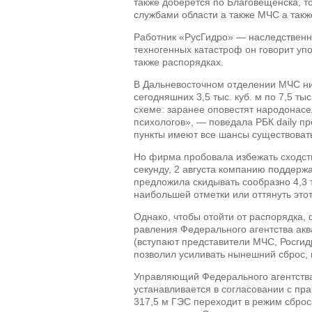
также доберется по Благовещенска, то
службами области а также МЧС а также
Работник «РусГидро» — наследственны
техногенных катастроф он говорит упо
также распорядках.
В Дальневосточном отделении МЧС ник
сегодняшних 3,5 тыс. куб. м по 7,5 т
схеме: заранее оповестят народонасе
психологов», — поведала РБК daily п
пункты имеют все шансы существовать 
Но фирма пробовала избежать сходств
секунду, 2 августа компанию поддерж
предложила скидывать сообразно 4,3 
наибольшей отметки или оттянуть это
Однако, чтобы отойти от распорядка,
равления Федерального агентства акв
(вступают представители МЧС, Росгид
позволил усиливать нынешний сброс, 
Управляющий Федерального агентства
устанавливается в согласовании с пр
317,5 м ГЭС переходит в режим сброса