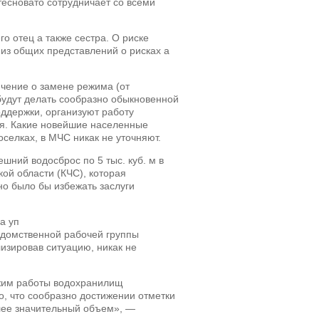
тесновато сотрудничает со всеми
о отец а также сестра. О риске
 из общих представлений о рисках а
ючение о замене режима (от
и будут делать сообразно обыкновенной
оддержки, организуют работу
ая. Какие новейшие населенные
селках, в МЧС никак не уточняют.
ний водосброс по 5 тыс. куб. м в
ой области (КЧС), которая
но было бы избежать заслуги
а уп
едомственной рабочей группы
изировав ситуацию, никак не
ежим работы водохранилищ
о, что сообразно достижении отметки
олее значительный объем», —