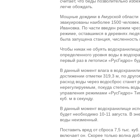
считает,
что беды позволительно избеж
легче обождать.
Мощные дождики в Амурской области и
эвакуированы наиболее 1500 человек.
Ивановка. По части введен режим чре
режиме, оставшимся в деревнях людям
была запущена станция, численность 
Чтобы никак не обуять водохранилище,
определенного уровня воды в водохра
первый раз в летописи «РусГидро» бу
В данный момент влага в водохранили
достижении отметки 319,3 м, по друго
расход воды через водосброс станет 
нерегулируемым, покуда степень воды
управления режимами «РусГидро» Тиму
куб. м в секунду.
В данный момент водохранилище испол
будет необходимо 10-11 августа. В э
воды неизменный.
Поставить вред от сброса 7,5 тыс. ку
включает он. Скорее только волна доб