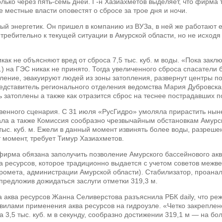
лько через пять-семь дней. Г-н Хазиахметов выделяет, что фирма 
 местные власти оповестят о сбросе за трое дня и ночи.
й энергетик. Он пришел в компанию из ВУЗа, в ней же работают ег
требительно к текущей ситуации в Амурской области, но не исходя
ак не объясняют вред от сброса 7,5 тыс. куб. м воды. «Пока закл
ыс.) на ГЭС никак не принято. Тогда увеличенного сброса спасател
ление, эвакуируют людей из зоны затопления, развернут центры п
редставитель регионального отделения ведомства Мария Дубровск
затоплены а также как отразится сброс на теснее пострадавших по
енного сценария. С 31 июля «РусГидро» умоляла прирастить нынеш
ала а также Комиссия сообразно чрезвычайным обстановкам Амурск
тыс. куб. м. Ежели в данный момент извинять более воды, разреше
т момент, требует Тимур Хазиахметов.
 фирма обязана заполучить позволение Амурского бассейнового акв
а ресурсов, которое традиционно выдается с учетом советов межв
ромета, администрации Амурской области). Стабилизатор, проанал
предложив дожидаться заслуги отметки 319,3 м.
 аква ресурсов Жанна Селиверстова разъяснила РБК daily, что р
авилами применения аква ресурсов на гидроузле. «Четко закреплен
 3,5 тыс. куб. м в секунду, сообразно достижении 319,1 м — на б