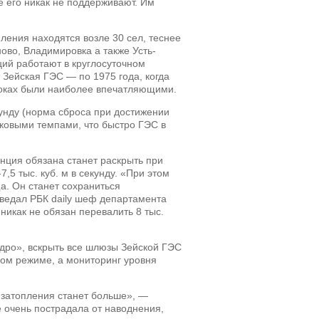
 его никак не поддерживают. Им
ления находятся возле 30 сел, теснее
ово, Владимировка а также Усть-
ций работают в круглосуточном
 Зейская ГЭС — по 1975 года, когда
итоках были наиболее впечатляющими.
кунду (норма сброса при достижении
аковыми темпами, что быстро ГЭС в
нция обязана станет раскрыть при
5 тыс. куб. м в секунду. «При этом
а. Он станет сохраниться
оведал РБК daily шеф департамента
икак не обязан перевалить 8 тыс.
идро», вскрыть все шлюзы Зейской ГЭС
ном режиме, а мониторинг уровня
ь затопления станет больше», —
е очень пострадала от наводнения,