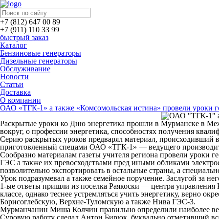
+7 (812) 647 00 89
+7 (911) 110 33 99
быстрый заказ
Каталог
Бензиновые генераторы
Дизельные генераторы
Обслуживание
Новости
Статьи
Доставка
О компании
ОАО «ТГК-1» а также «Комсомольская истина» провели уроки г
Раскрытые уроки ко Дню энергетика прошли в Мурманске в Меж
вокруг, о профессии энергетика, способностях получения квал
Серию раскрытых уроков предварял материал, происходивший в 
приготовленный спецами ОАО «ТГК-1» — ведущего производител
Сообразно материалам газеты учителя региона провели уроки ге
ГЭС а также их превосходствами пред иными обликами электро
позволительно экспортировать в остальные страны, а специальн
Урок подразумевал а также семейное поручение. Заслугой за не
1-ые ответы пришли из поселка Раякоски — центра управления
классе, однако теснее устремляться учить энергетику, верно о
Борисоглебскую, Верхне-Туломскую а также Нива ГЭС-3.
Мурманчанин Миша Колчин правильно определили наиболее ве
Суровую работу сделал Антон Бирюк, буквально отметивший в