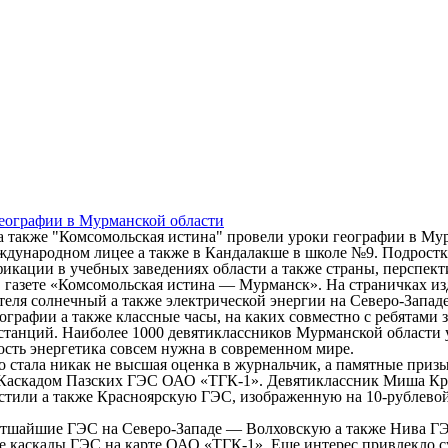
еографии в Мурманской области
дународном лицее а также в Кандалакше в школе №9. Подростк
ификации в учебных
заведениях области а также страны, перспект
газете «Комсомольская истина — Мурманск». На страничках изд
я солнечный а также электрической энергии на Северо-Западе
ографии а также классные часы, на каких совместно с ребятами
станций. Наиболее 1000 девятиклассников Мурманской области 
ость энергетика совсем нужна в современном мире.
го стала никак не высшая оценка в журнальчик, а памятные при
 Каскадом Пазских ГЭС ОАО «ТГК-1». Девятиклассник Миша Крот
крестили а также Красноярскую ГЭС, изображенную на 10-рублев
тшайшие ГЭС на Северо-Западе — Волховскую а также Нива ГЭ
се каскады ГЭС на карте ОАО «ТГК-1». Еще интерес привлекло