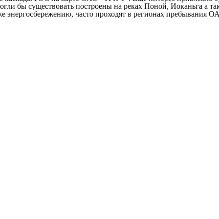
гли бы существовать построены на реках Поной, Иоканьга а та
же энергосбережению, часто проходят в регионах пребывания О