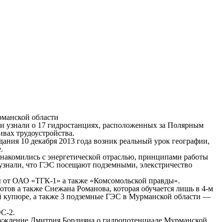
и узнали о 17 гидростанциях, расположенных за Полярным
ивах трудоустройства.
ания 10 декабря 2013 года возник реальный урок географии,
.
 знакомились с энергетической отраслью, принципами работы
узнали, что ГЭС посещают подземными, элекстричество
зы от ОАО «ТГК-1» а также «Комсомольской правды».
ов а также Снежана Романова, которая обучается лишь в 4-м
ой купюре, а также 3 подземные ГЭС в Мурманской области —
С-2.
 суждение Дмитрия Бордияна о гидропотенциале Мурманской