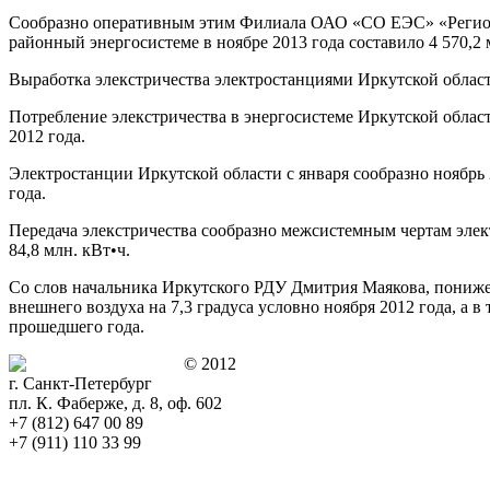
Сообразно оперативным этим Филиала ОАО «СО ЕЭС» «Регион
районный энергосистеме в ноябре 2013 года составило 4 570,2 
Выработка элекстричества электростанциями Иркутской области 
Потребление элекстричества в энергосистеме Иркутской област
2012 года.
Электростанции Иркутской области с января сообразно ноябрь 2
года.
Передача элекстричества сообразно межсистемным чертам элект
84,8 млн. кВт•ч.
Со слов начальника Иркутского РДУ Дмитрия Маякова, понижен
внешнего воздуха на 7,3 градуса условно ноября 2012 года, а
прошедшего года.
© 2012
г. Санкт-Петербург
пл. К. Фаберже, д. 8, оф. 602
+7 (812) 647 00 89
+7 (911) 110 33 99