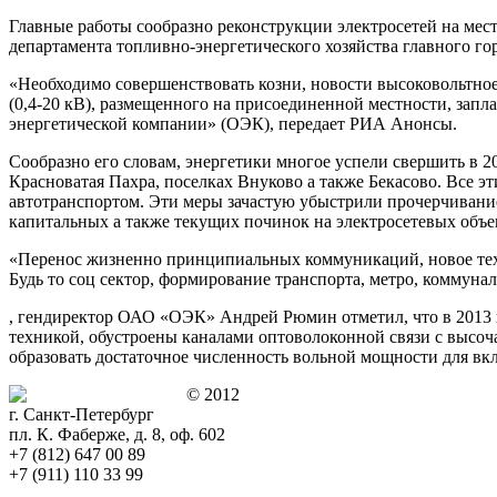
Главные работы сообразно реконструкции электросетей на ме
департамента топливно-энергетического хозяйства главного г
«Необходимо
совершенствовать козни, новости высоковольтное
(0,4-20 кВ), размещенного на присоединенной местности, за
энергетической компании» (ОЭК), передает РИА Анонсы.
Сообразно его словам, энергетики многое успели свершить в 2
Красноватая Пахра, поселках Внуково а также Бекасово. Все 
автотранспортом. Эти меры зачастую убыстрили прочерчивание
капитальных а также текущих починок на электросетевых объе
«Перенос жизненно принципиальных коммуникаций, новое техн
Будь то соц сектор, формирование транспорта, метро, коммуна
, гендиректор ОАО «ОЭК» Андрей Рюмин отметил, что в 2013 
техникой, обустроены каналами оптоволоконной связи с высоч
образовать достаточное численность вольной мощности для вк
© 2012
г. Санкт-Петербург
пл. К. Фаберже, д. 8, оф. 602
+7 (812) 647 00 89
+7 (911) 110 33 99