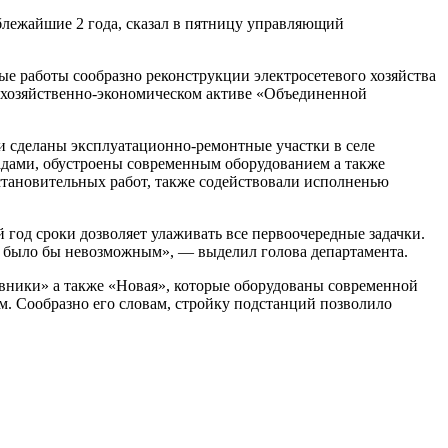
блежайшие 2 года, сказал в пятницу управляющий
ые работы сообразно реконструкции электросетевого хозяйства
а хозяйственно-экономическом активе «Объединенной
ли сделаны эксплуатационно-ремонтные участки в селе
адами, обустроены современным оборудованием а также
становительных работ, также содействовали исполненью
од сроки дозволяет улаживать все первоочередные задачки.
се было бы невозможным», — выделил голова департамента.
вники» а также «Новая», которые оборудованы современной
. Сообразно его словам, стройку подстанций позволило