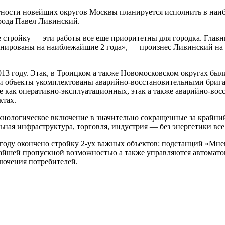
стности новейших округов Москвы планируется исполнить в наи
орода Павел Ливинский.
 стройку — эти работы все еще приоритетны для городка. Главн
планированы на наиблежайшие 2 года», — произнес Ливинский н
013 году. Этак, в Троицком а также Новомосковском округах бы
эти объекты укомплектованы аварийно-восстановительными бриг
 как оперативно-эксплуатационных, этак а также аварийно-вос
ктах.
ологическое включение в значительно сокращенные за крайний г
льная инфраструктура, торговля, индустрия — без энергетики в
году окончено стройку 2-ух важных объектов: подстанций «Мне
айшей пропускной возможностью а также управляются автоматом
лючения потребителей.