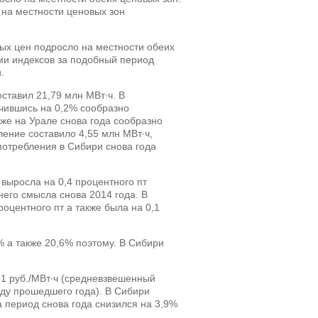
 на местности
ценовых зон
ых цен подросло на местности обеих
ми индексов за подобный период
.
ставил 21,79 млн МВт∙ч. В
ичившись на 0,2% сообразно
же на Урале снова года сообразно
ение составило 4,55 млн МВт∙ч,
отребления в Сибири снова года
выросла на 0,4 процентного пт
его смысла снова 2014 года. В
оцентного пт а также была на 0,1
% а также 20,6% поэтому. В Сибири
61 руб./МВт∙ч (средневзвешенный
оду прошедшего года). В Сибири
а период снова года снизился на 3,9%