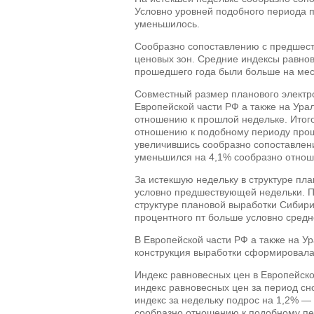
Условно уровней подобного периода п
уменьшилось.
Сообразно сопоставлению с предшест
ценовых зон. Средние индексы равнов
прошедшего года были больше на мест
Совместный размер планового электро
Европейской части РФ а также на Ура
отношению к прошлой недельке. Итого
отношению к подобному периоду проше
увеличившись сообразно сопоставлен
уменьшился на 4,1% сообразно отнош
За истекшую недельку в структуре пл
условно предшествующей недельки. Пр
структуре плановой выработки Сибири
процентного пт больше условно средн
В Европейской части РФ а также на У
конструкция выработки сформировал
Индекс равновесных цен в Европейско
индекс равновесных цен за период сн
индекс за недельку подрос на 1,2% —
сообразно отношению к подобному пе