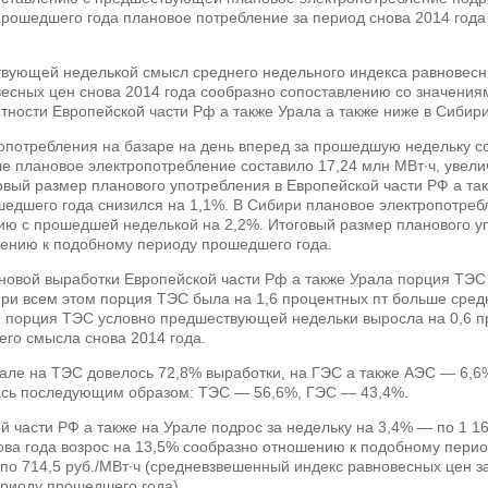
рошедшего года плановое потребление за период снова 2014 года
вующей неделькой смысл среднего недельного индекса равновесн
есных цен снова 2014 года сообразно сопоставлению со значения
ности Европейской части Рф а также Урала а также ниже в Сибири
потребления на базаре на день вперед за прошедшую недельку со
ле плановое электропотребление составило 17,24 млн МВт∙ч, увел
вый размер планового употребления в Европейской части РФ а так
дшего года снизился на 1,1%. В Сибири плановое электропотребл
ию с прошедшей неделькой на 2,2%. Итоговый размер планового уп
ению к подобному периоду прошедшего года.
ановой выработки Европейской части Рф а также Урала порция ТЭС 
и всем этом порция ТЭС была на 1,6 процентных пт больше средн
 порция ТЭС условно предшествующей недельки выросла на 0,6 пр
его смысла снова 2014 года.
рале на ТЭС довелось 72,8% выработки, на ГЭС а также АЭС — 6,6
ась последующим образом: ТЭС — 56,6%, ГЭС — 43,4%.
й части РФ а также на Урале подрос за недельку на 3,4% — по 1 1
ова года возрос на 13,5% сообразно отношению к подобному пери
 по 714,5 руб./МВт∙ч (средневзвешенный индекс равновесных цен з
риоду прошедшего года).