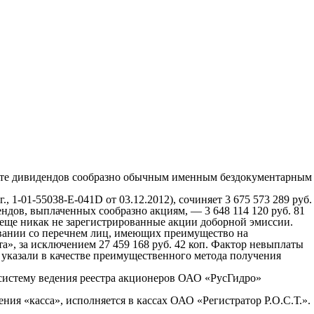
те дивидендов сообразно обычным именным бездокументарным
1-01-55038-Е-041D от 03.12.2012), сочиняет 3 675 573 289 руб.
ов, выплаченных сообразно акциям, — 3 648 114 120 руб. 81
 еще никак не зарегистрированные акции доборной эмиссии.
овании со перечнем лиц, имеющих преимущество на
а», за исключением 27 459 168 руб. 42 коп. Фактор невыплаты
указали в качестве преимущественного метода получения
 систему ведения реестра акционеров ОАО «РусГидро»
ия «касса», исполняется в кассах ОАО «Регистратор Р.О.С.Т.».