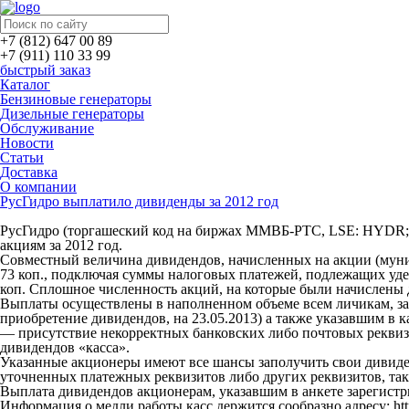
+7 (812) 647 00 89
+7 (911) 110 33 99
быстрый заказ
Каталог
Бензиновые генераторы
Дизельные генераторы
Обслуживание
Новости
Статьи
Доставка
О компании
РусГидро выплатило дивиденды за 2012 год
РусГидро (торгашеский код на биржах ММВБ-РТС, LSE: HYDR
акциям за 2012 год.
Совместный величина дивидендов, начисленных на акции (муници
73 коп.,
подключая суммы налоговых платежей, подлежащих удер
коп. Сплошное численность акций, на которые были начислены 
Выплаты осуществлены в наполненном объеме всем личикам, за
приобретение дивидендов, на 23.05.2013) а также указавшим в 
— присутствие некорректных банковских либо почтовых реквизи
дивидендов «касса».
Указанные акционеры имеют все шансы заполучить свои дивиден
уточненных платежных реквизитов либо других реквизитов, та
Выплата дивидендов акционерам, указавшим в анкете зарегистри
Информация о медли работы касс держится сообразно адресу: http: