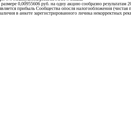
азмере 0,00955606 руб. на одну акцию сообразно результатам 
является прибыль Сообщества опосля налогообложения (чистая 
наличия в анкете зарегистрированного личика некорректных ре