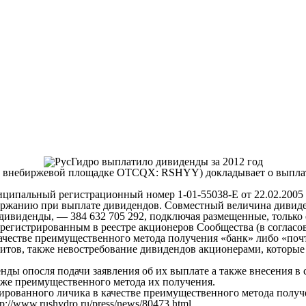
; внебиржевой площадке OTCQX: RSHYY) докладывает о выпла
пальный регистрационный номер 1-01-55038-Е от 22.02.2005 г., 
жанию при выплате дивидендов. Совместный величина дивиденд
дивиденды, — 384 632 705 292, подключая размещенные, только
регистрированным в реестре акционеров Сообщества (в соглас
качестве преимущественного метода получения «банк» либо «почт
тов, также невостребование дивидендов акционерами, которые 
ды опосля подачи заявления об их выплате а также внесения в
кже преимущественного метода их получения.
рованного личика в качестве преимущественного метода получен
//www.rushydro.ru/press/news/80473.html.