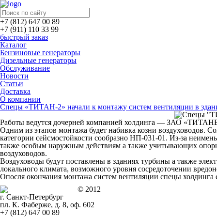
+7 (812) 647 00 89
+7 (911) 110 33 99
быстрый заказ
Каталог
Бензиновые генераторы
Дизельные генераторы
Обслуживание
Новости
Статьи
Доставка
О компании
Спецы «ТИТАН-2» начали к монтажу систем вентиляции в здан
Работы ведутся дочерней компанией холдинга — ЗАО «ТИТАНВЕ
Одним из этапов монтажа будет набивка козни воздуховодов. Cо
категории сейсмостойкости сообразно
НП-031-01. Из-за неимен
также особым наружным действиям а также учитывающих опор
воздуховодов.
Воздуховоды будут поставлены в зданиях турбины а также элек
локального климата, возможного уровня сосредоточении вредо
Опосля окончания монтажа систем вентиляции спецы холдинга с
© 2012
г. Санкт-Петербург
пл. К. Фаберже, д. 8, оф. 602
+7 (812) 647 00 89