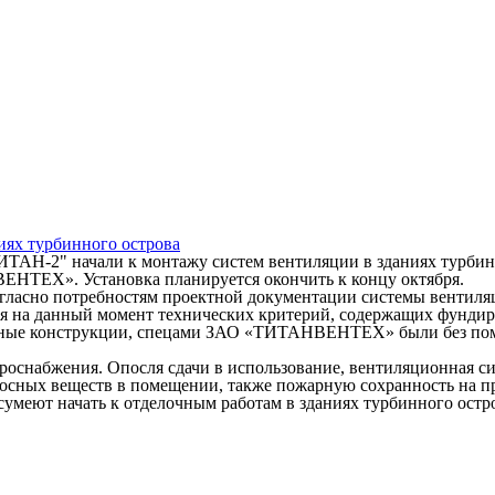
иях турбинного острова
НТЕХ». Установка планируется окончить к концу октября.
гласно потребностям проектной документации системы вентиляци
ья на данный момент технических критерий, содержащих фундир
ные конструкции, спецами ЗАО «ТИТАНВЕНТЕХ» были без помощ
троснабжения. Опосля сдачи в использование, вентиляционная с
носных веществ в помещении, также пожарную сохранность на п
умеют начать к отделочным работам в зданиях турбинного остр