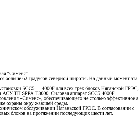
ся больше 62 градусов северной широты. На данный момент эта
установки SCC5 — 4000F для всех трёх блоков Няганской ГРЭС,
емы АСУ ТП SPPA-T3000. Силовая аппарат SCC5-4000F
товления «Сименс», обеспечивающего не столько эффективное а
кже охраны окру-жающей среды.
ехническом обслуживании Няганьской ГРЭС. В согласовании с
азовых блоков на протяжении последующих шести лет.