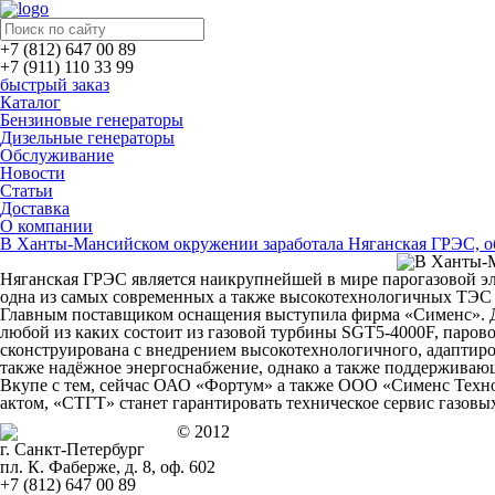
+7 (812) 647 00 89
+7 (911) 110 33 99
быстрый заказ
Каталог
Бензиновые генераторы
Дизельные генераторы
Обслуживание
Новости
Статьи
Доставка
О компании
В Ханты-Мансийском окружении заработала Няганская ГРЭС, о
Няганская ГРЭС является наикрупнейшей в мире парогазовой эл
одна из самых современных а также высокотехнологичных ТЭС 
Главным поставщиком оснащения выступила
фирма «Сименс». Д
любой из каких состоит из газовой турбины SGT5-4000F, паро
сконструирована с внедрением высокотехнологичного, адаптиро
также надёжное энергоснабжение, однако а также поддерживающ
Вкупе с тем, сейчас ОАО «Фортум» а также ООО «Сименс Техно
актом, «СТГТ» станет гарантировать техническое сервис газовы
© 2012
г. Санкт-Петербург
пл. К. Фаберже, д. 8, оф. 602
+7 (812) 647 00 89