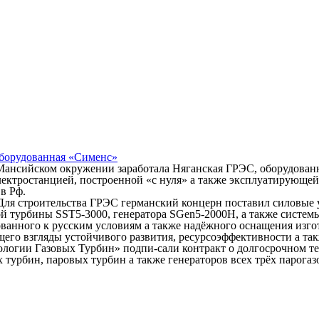
борудованная «Сименс»
ектростанцией, построенной «с нуля» а также эксплуатирующей
в Рф.
ля строительства ГРЭС германский концерн поставил силовые 
вой турбины SST5-3000, генератора SGen5-2000H, а также сист
ванного к русским условиям а также надёжного оснащения изго
его взгляды устойчивого развития, ресурсоэффективности а та
логии Газовых Турбин» подпи-сали контракт о долгосрочном т
х турбин, паровых турбин а также генераторов всех трёх парог