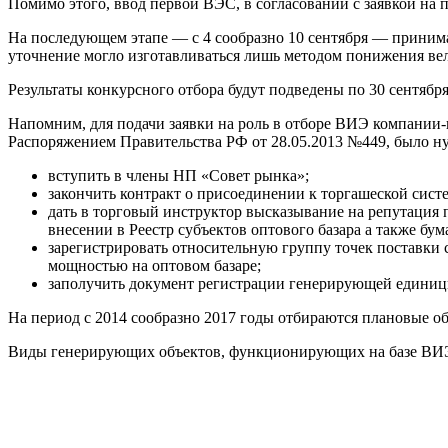
Помимо этого, ввод первой ВЭС, в согласовании с заявкой на 
На последующем этапе — с 4 сообразно 10 сентября — принима
уточнение могло изготавливаться лишь методом понижения ве
Результаты конкурсного отбора будут подведены по 30 сентября
Напомним, для подачи заявки на роль в отборе ВИЭ компании-п
Распоряжением Правительства РФ от 28.05.2013 №449, было н
вступить в члены НП «Совет рынка»;
закончить контракт о присоединении к торгашеской систе
дать в торговый инструктор высказывание на репутация п
внесении в Реестр субъектов оптового базара а также бу
зарегистрировать относительную группу точек поставки су
мощностью на оптовом базаре;
заполучить документ регистрации генерирующей едини
На период с 2014 сообразно 2017 годы отбираются плановые 
Виды генерирующих объектов, функционирующих на базе ВИ