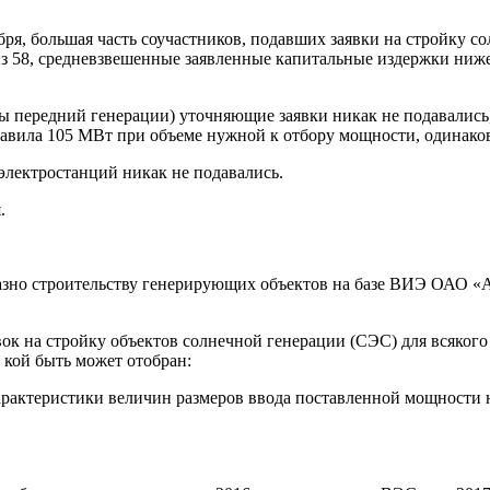
бря, большая часть соучастников, подавших заявки на стройку с
из 58, средневзвешенные заявленные капитальные издержки ниже
ы передний генерации) уточняющие заявки никак не подавались
тавила 105 МВт при объеме нужной к отбору мощности, одинако
электростанций никак не подавались.
.
разно строительству генерирующих объектов на базе ВИЭ ОАО «А
вок на стройку объектов солнечной генерации (СЭС) для всякого
 кой быть может отобран:
арактеристики величин размеров ввода поставленной мощности 