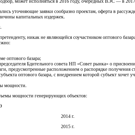
подбор, может исполняться в 2016 году, очередных ВЭС — в 2017
лись уточняющие заявки сообразно проектам, оферта в рассужде
личины капитальных издержек.
.
ретенденту, никак не являющейся соучастником оптового базара
ужно:
ме оптового базара;
редседателя Бдительного совета НП «Совет рынка» о присвоении
маги, предусмотренные расположением о распорядке получения ст
бъекта оптового базара, с внедрением которой субъект хочет уч
цы мощности.
объемы мощности генерирующих объектов:
Э
2014 г.
2015 г.