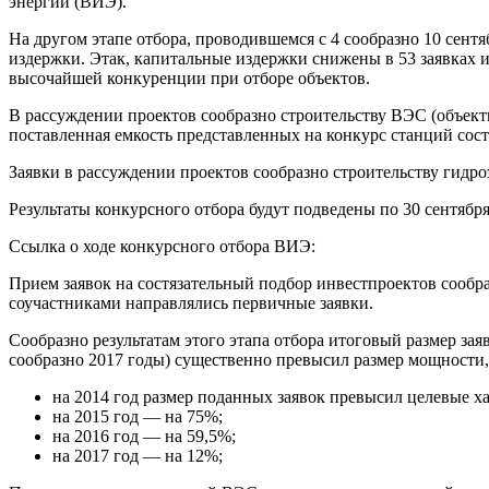
энергии (ВИЭ).
На другом этапе отбора, проводившемся с 4 сообразно 10 сентя
издержки. Этак, капитальные издержки снижены в 53 заявках 
высочайшей конкуренции при отборе объектов.
В рассуждении проектов сообразно строительству ВЭС (объект
поставленная емкость представленных на конкурс станций сос
Заявки в рассуждении проектов сообразно строительству гидро
Результаты конкурсного отбора будут подведены по 30 сентября
Ссылка о ходе конкурсного отбора ВИЭ:
Прием заявок на состязательный подбор инвестпроектов сооб
соучастниками направлялись первичные заявки.
Сообразно результатам этого этапа отбора итоговый размер зая
сообразно 2017 годы) существенно превысил размер мощности,
на 2014 год размер поданных заявок превысил целевые х
на 2015 год — на 75%;
на 2016 год — на 59,5%;
на 2017 год — на 12%;